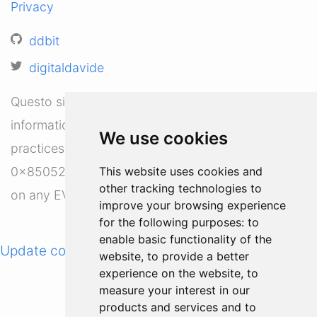
Privacy
ddbit
digitaldavide
Questo sito promuove la cultura della sicurezza
informatica nel web3. This website advocates the
We use cookies
practices of secure coding in web3. Donate-to
This website uses cookies and
0x850521064b85587C376B709deA1687ae8f3F86
other tracking technologies to
on any EVM chain ❤️ 🙏.
improve your browsing experience
for the following purposes:
to
enable basic functionality of the
Update cookies preferences
website
,
to provide a better
experience on the website
,
to
measure your interest in our
products and services and to